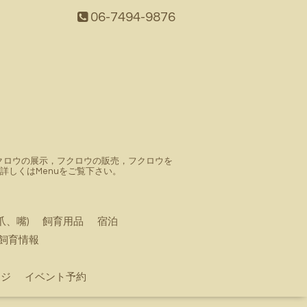
06-7494-9876
。フクロウの展示，フクロウの販売，フクロウを
しくはMenuをご覧下さい。
爪、嘴)
飼育用品
宿泊
飼育情報
ージ
イベント予約