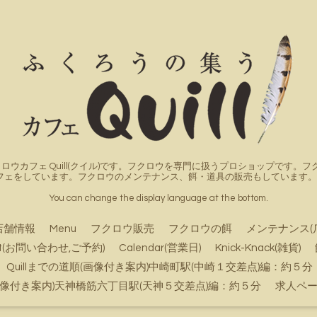
ロウカフェ Quill(クイル)です。フクロウを専門に扱うプロショップです
フェをしています。フクロウのメンテナンス、餌・道具の販売もしています。詳
You can change the display language at the bottom.
店舗情報
Menu
フクロウ販売
フクロウの餌
メンテナンス(
ct(お問い合わせ,ご予約)
Calendar(営業日)
Knick-Knack(雑貨)
Quillまでの道順(画像付き案内)中崎町駅(中崎１交差点)編：約５分
順(画像付き案内)天神橋筋六丁目駅(天神５交差点)編：約５分
求人ペ