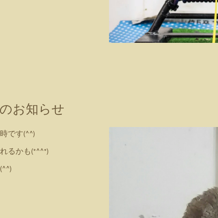
時間のお知らせ
時です(^^)
かも(*^^*)
^)