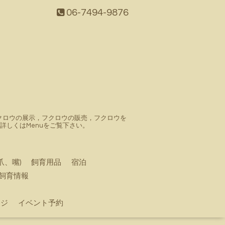
06-7494-9876
。フクロウの展示，フクロウの販売，フクロウを
しくはMenuをご覧下さい。
爪、嘴)
飼育用品
宿泊
飼育情報
ージ
イベント予約