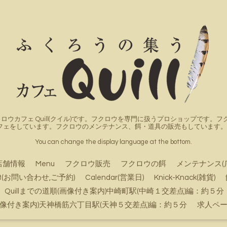
ロウカフェ Quill(クイル)です。フクロウを専門に扱うプロショップです
フェをしています。フクロウのメンテナンス、餌・道具の販売もしています。詳
You can change the display language at the bottom.
店舗情報
Menu
フクロウ販売
フクロウの餌
メンテナンス(
ct(お問い合わせ,ご予約)
Calendar(営業日)
Knick-Knack(雑貨)
Quillまでの道順(画像付き案内)中崎町駅(中崎１交差点)編：約５分
順(画像付き案内)天神橋筋六丁目駅(天神５交差点)編：約５分
求人ペ