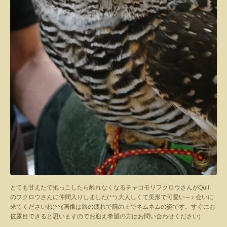
とても甘えたで抱っこしたら離れなくなるチャコモリフクロウさんがQuill
のフクロウさんに仲間入りしました(^^) 大人しくて美形で可愛い～♪ 会いに
来てくださいね(^^)(画像は旅の疲れで腕の上でネムネムの姿です。すぐにお
披露目できると思いますのでお迎え希望の方はお問い合わせください)