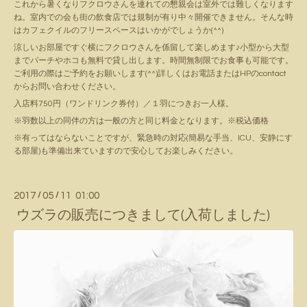
これから暑くなりフクロウさんを連れての懇親会は室外では難しくなります
ね。室内での会も街の飲食店では規制が有り中々開催できません。そんな時
はカフェクイルのフリースペースはいかがでしょうか(^^)
涼しいお部屋ですぐ横にフクロウさんを係留して楽しめます♪小型から大型
までパーチやホコも無料で貸し出します。時間無制限でお食事も可能です。
ご利用の際はご予約をお願いします(^^)詳しくはお電話またはHPのcontact
からお問い合わせください。
入店料750円（ワンドリンク券付）／１羽につきお一人様。
※羽数以上の同伴の方は一般の方と同じ料金となります。※税込価格
※有ってはならないことですが、緊急時の対応(簡易な手当、ICU、安静にす
る部屋)も準備出来ていますので安心してお楽しみください。
2017
/
05
/
11 01:00
ウズラの販売につきまして(入荷しました)