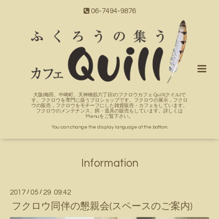
06-7494-9876
大阪(梅田、中崎町、天神橋筋六丁目)のフクロウカフェ Quill(クイル)で
す。フクロウを専門に扱うプロショップです。フクロウの展示，フクロ
ウの販売，フクロウをモチーフにした雑貨販売・カフェをしています。
フクロウのメンテナンス、餌・道具の販売もしています。詳しくは
Menuをご覧下さい。
You can change the display language at the bottom.
Information
2017
/
05
/
29 09:42
フクロウ同伴の懇親会(スペースのご案内)