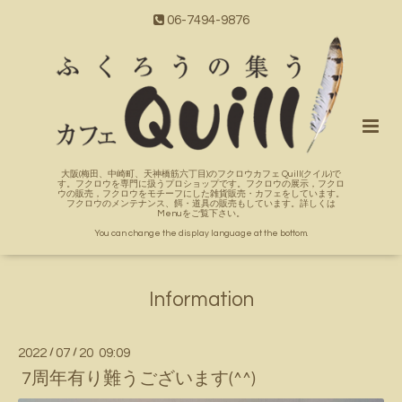
06-7494-9876
大阪(梅田、中崎町、天神橋筋六丁目)のフクロウカフェ Quill(クイル)で
す。フクロウを専門に扱うプロショップです。フクロウの展示，フクロ
ウの販売，フクロウをモチーフにした雑貨販売・カフェをしています。
フクロウのメンテナンス、餌・道具の販売もしています。詳しくは
Menuをご覧下さい。
You can change the display language at the bottom.
Information
2022
/
07
/
20 09:09
7周年有り難うございます(^^)