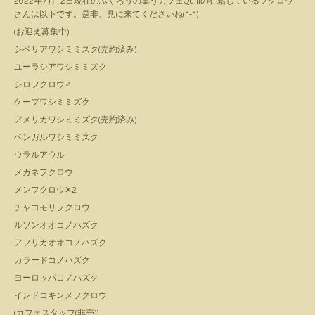
2022年7月12日現在のふくろうの集うカフェQuillの在籍しているフクロウ
さんは以下です。是非、見に来てくださいね(^-^)
(お迎え募集中)
シベリアワシミミズク(売約済み)
ユーラシアワシミミズク
シロフクロウ♂
ケープワシミミズク
アメリカワシミミズク(売約済み)
ベンガルワシミミズク
ウラルアウル
メガネフクロウ
メンフクロウ✕2
チャコモリフクロウ
ルソンオオコノハズク
アフリカオオコノハズク
カラードコノハズク
ヨーロッパコノハズク
インドコキンメフクロウ
(カフェスタッフ(非売))