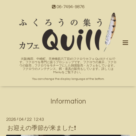
06-7494-9876
大阪(梅田、中崎町、天神橋筋六丁目)のフクロウカフェ Quill(クイル)で
す。フクロウを専門に扱うプロショップです。フクロウの展示，フクロ
ウの販売，フクロウをモチーフにした雑貨販売・カフェをしています。
フクロウのメンテナンス、餌・道具の販売もしています。詳しくは
Menuをご覧下さい。
You can change the display language at the bottom.
Information
2026
/
04
/
22 12:43
お迎えの季節が来ました❗️