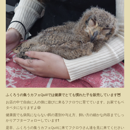
ふくろうの集うカフェQuillでは健康でとても慣れた子を販売しています🦉
お店の中で自由に人の側に遊びに来るフクロウに育てています。お家でもベ
タベタになりますよ😄
健康面でも病気にならない餌の選別や与え方、飼い方の細かな内容までしっ
かりアフターフォローしています❗️
是非、ふくろうの集うカフェQuillに来てフクロウさん達を見に来てください