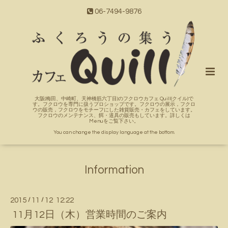
06-7494-9876
大阪(梅田、中崎町、天神橋筋六丁目)のフクロウカフェ Quill(クイル)で
す。フクロウを専門に扱うプロショップです。フクロウの展示，フクロ
ウの販売，フクロウをモチーフにした雑貨販売・カフェをしています。
フクロウのメンテナンス、餌・道具の販売もしています。詳しくは
Menuをご覧下さい。
You can change the display language at the bottom.
Information
2015
/
11
/
12 12:22
11月12日（木）営業時間のご案内