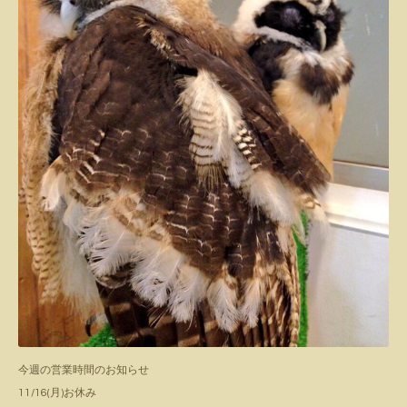
今週の営業時間のお知らせ
11/16(月)お休み