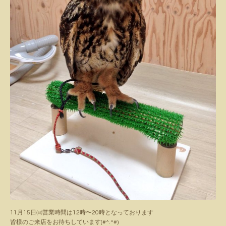
11月15日㈰営業時間は12時〜20時となっております
皆様のご来店をお待ちしています(#^.^#)