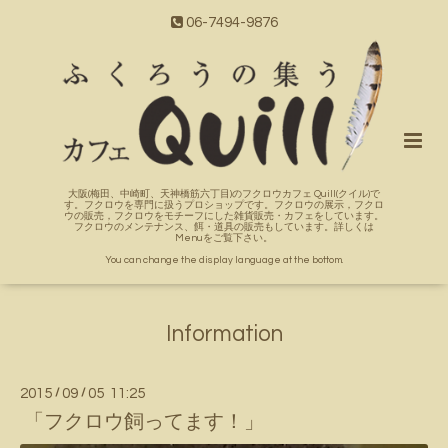
06-7494-9876
大阪(梅田、中崎町、天神橋筋六丁目)のフクロウカフェ Quill(クイル)で
す。フクロウを専門に扱うプロショップです。フクロウの展示，フクロ
ウの販売，フクロウをモチーフにした雑貨販売・カフェをしています。
フクロウのメンテナンス、餌・道具の販売もしています。詳しくは
Menuをご覧下さい。
You can change the display language at the bottom.
Information
2015
/
09
/
05 11:25
「フクロウ飼ってます！」