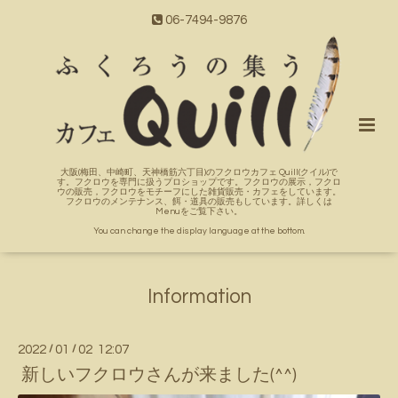
06-7494-9876
大阪(梅田、中崎町、天神橋筋六丁目)のフクロウカフェ Quill(クイル)で
す。フクロウを専門に扱うプロショップです。フクロウの展示，フクロ
ウの販売，フクロウをモチーフにした雑貨販売・カフェをしています。
フクロウのメンテナンス、餌・道具の販売もしています。詳しくは
Menuをご覧下さい。
You can change the display language at the bottom.
Information
2022
/
01
/
02 12:07
新しいフクロウさんが来ました(^^)