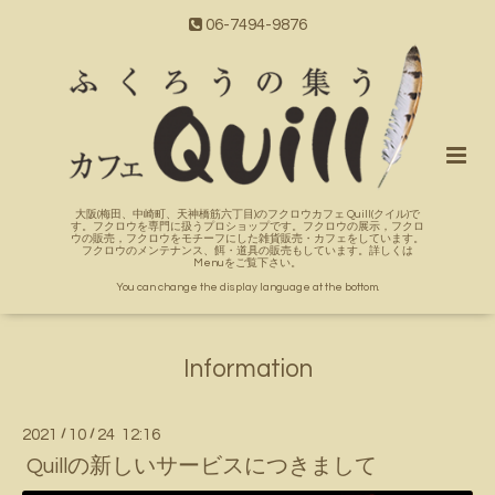
06-7494-9876
大阪(梅田、中崎町、天神橋筋六丁目)のフクロウカフェ Quill(クイル)で
す。フクロウを専門に扱うプロショップです。フクロウの展示，フクロ
ウの販売，フクロウをモチーフにした雑貨販売・カフェをしています。
フクロウのメンテナンス、餌・道具の販売もしています。詳しくは
Menuをご覧下さい。
You can change the display language at the bottom.
Information
2021
/
10
/
24 12:16
Quillの新しいサービスにつきまして