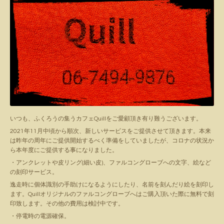
いつも、ふくろうの集うカフェQuillをご愛顧頂き有り難うございます。
2021年11月中頃から順次、新しいサービスをご提供させて頂きます。本来
は昨年の周年にご提供開始するべく準備をしていましたが、コロナの状況か
ら本年度にご提供する事になりました。
・アンクレットや皮リング(細い皮)、ファルコングローブへの文字、絵など
の刻印サービス。
逸走時に個体識別の手助けになるようにしたり、名前を刻んだり絵を刻印し
ます。Quillオリジナルのファルコングローブへはご購入頂いた際に無料で刻
印致します。その他の費用は検討中です。
・停電時の電源確保。