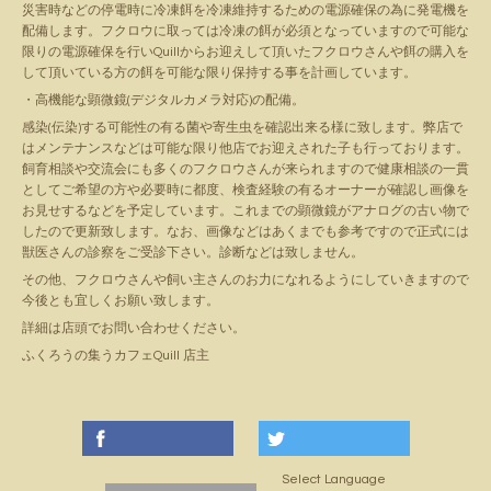
災害時などの停電時に冷凍餌を冷凍維持するための電源確保の為に発電機を
配備します。フクロウに取っては冷凍の餌が必須となっていますので可能な
限りの電源確保を行いQuillからお迎えして頂いたフクロウさんや餌の購入を
して頂いている方の餌を可能な限り保持する事を計画しています。
・高機能な顕微鏡(デジタルカメラ対応)の配備。
感染(伝染)する可能性の有る菌や寄生虫を確認出来る様に致します。弊店で
はメンテナンスなどは可能な限り他店でお迎えされた子も行っております。
飼育相談や交流会にも多くのフクロウさんが来られますので健康相談の一貫
としてご希望の方や必要時に都度、検査経験の有るオーナーが確認し画像を
お見せするなどを予定しています。これまでの顕微鏡がアナログの古い物で
したので更新致します。なお、画像などはあくまでも参考ですので正式には
獣医さんの診察をご受診下さい。診断などは致しません。
その他、フクロウさんや飼い主さんのお力になれるようにしていきますので
今後とも宜しくお願い致します。
詳細は店頭でお問い合わせください。
ふくろうの集うカフェQuill 店主
Select Language