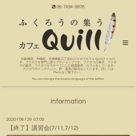
06-7494-9876
大阪(梅田、中崎町、天神橋筋六丁目)のフクロウカフェ Quill(クイル)で
す。フクロウを専門に扱うプロショップです。フクロウの展示，フクロ
ウの販売，フクロウをモチーフにした雑貨販売・カフェをしています。
フクロウのメンテナンス、餌・道具の販売もしています。詳しくは
Menuをご覧下さい。
You can change the display language at the bottom.
Information
2020
/
06
/
29 07:00
【終了】講習会(7/11,7/12)