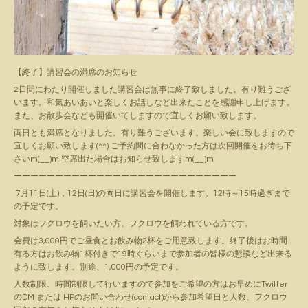
【終了】講習会の満席のお知らせ
2日間にわたり開催しました講習会は無事に終了致しました。有り難うござ
います。和気あいあいと楽しくお話しなど出来たことを感謝申し上げます。
また、お散歩会なども開催いてしますので宜しくお願い致します。
両日とも満席となりました。有り難うございます。楽しい会に致しますので
宜しくお願い致します(^^) ご予約間に合わなかった方は次回開催をお待ち下
さいm(__)m 空席出た場合はお知らせ致しますm(__)m
ーーーーーーーーーーーーーーーーーーーーーーーーーーー
7月11日(土)，12日(日)の両日に講習会を開催します。12時～15時過ぎまで
の予定です。
対象はフクロウを飼いたい方、フクロウを飼われている方です。
会費は3,000円でご昼食とお飲み物2杯をご用意致します。終了後はお時間
有る方はお飲み物1杯付きで19時ぐらいまで参加者の皆様の懇談など出来る
ように致します。別途、1,000円の予定です。
人数制限、時間制限して行いますので参加をご希望の方はお早めにTwitter
のDM または HPの
お問い合わせ(contact)
から参加希望日と人数、フクロウ