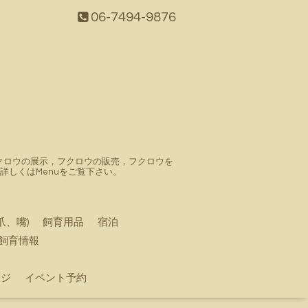
06-7494-9876
。フクロウの展示，フクロウの販売，フクロウを
しくはMenuをご覧下さい。
爪、嘴)
飼育用品
宿泊
飼育情報
ージ
イベント予約