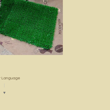
t Language
▼