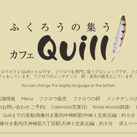
ロウカフェ Quill(クイル)です。フクロウを専門に扱うプロショップです
フェをしています。フクロウのメンテナンス、餌・道具の販売もしています。詳
You can change the display language at the bottom.
店舗情報
Menu
フクロウ販売
フクロウの餌
メンテナンス(
ct(お問い合わせ,ご予約)
Calendar(営業日)
Knick-Knack(雑貨)
Quillまでの道順(画像付き案内)中崎町駅(中崎１交差点)編：約５分
順(画像付き案内)天神橋筋六丁目駅(天神５交差点)編：約５分
求人ペ