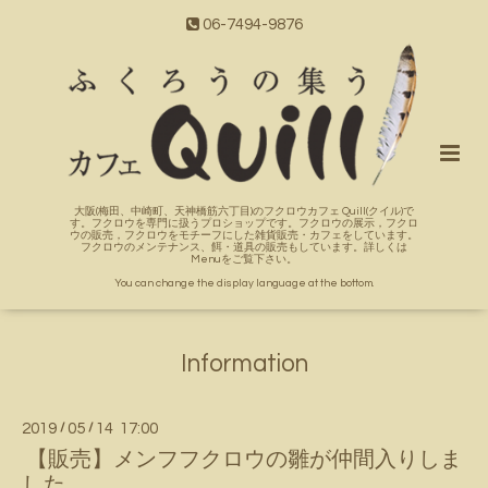
06-7494-9876
大阪(梅田、中崎町、天神橋筋六丁目)のフクロウカフェ Quill(クイル)で
す。フクロウを専門に扱うプロショップです。フクロウの展示，フクロ
ウの販売，フクロウをモチーフにした雑貨販売・カフェをしています。
フクロウのメンテナンス、餌・道具の販売もしています。詳しくは
Menuをご覧下さい。
You can change the display language at the bottom.
Information
2019
/
05
/
14 17:00
【販売】メンフフクロウの雛が仲間入りしま
した