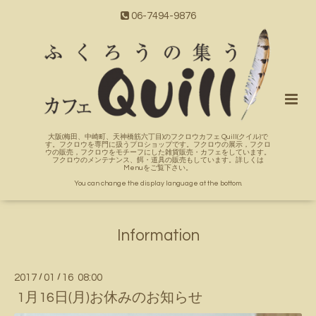
06-7494-9876
大阪(梅田、中崎町、天神橋筋六丁目)のフクロウカフェ Quill(クイル)で
す。フクロウを専門に扱うプロショップです。フクロウの展示，フクロ
ウの販売，フクロウをモチーフにした雑貨販売・カフェをしています。
フクロウのメンテナンス、餌・道具の販売もしています。詳しくは
Menuをご覧下さい。
You can change the display language at the bottom.
Information
2017
/
01
/
16 08:00
1月16日(月)お休みのお知らせ