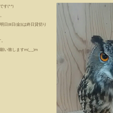
す(^^)
。
日(8日(金))は終日貸切り
す。
い致しますm(__)m