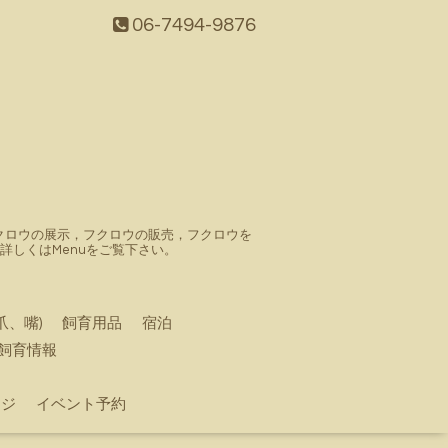
06-7494-9876
。フクロウの展示，フクロウの販売，フクロウを
しくはMenuをご覧下さい。
爪、嘴)
飼育用品
宿泊
飼育情報
ージ
イベント予約