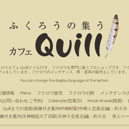
ロウカフェ Quill(クイル)です。フクロウを専門に扱うプロショップです
フェをしています。フクロウのメンテナンス、餌・道具の販売もしています。詳
You can change the display language at the bottom.
店舗情報
Menu
フクロウ販売
フクロウの餌
メンテナンス(
ct(お問い合わせ,ご予約)
Calendar(営業日)
Knick-Knack(雑貨)
Quillまでの道順(画像付き案内)中崎町駅(中崎１交差点)編：約５分
順(画像付き案内)天神橋筋六丁目駅(天神５交差点)編：約５分
求人ペ