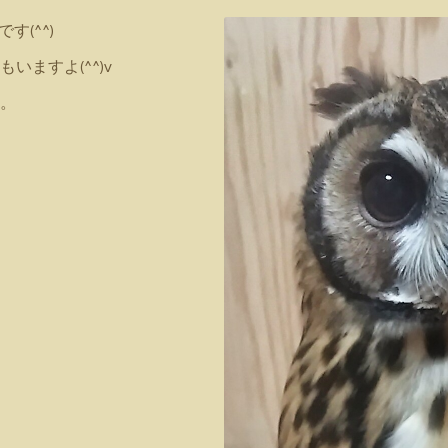
す(^^)
ますよ(^^)v
。