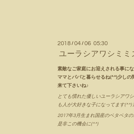
2018
04
06 05:30
/
/
ユーラシアワシミミズ
素敵なご家庭にお迎えされる事にな
ママとパパと暮らせるね(^^)少しの間
来て下さいね♪
とても慣れた優しいユーラシアワシ
も人が大好きな子になってます(^^)
2017年3月生まれ国産のベタベタ
是非この機会に(^^)