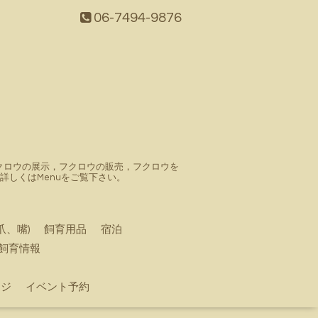
06-7494-9876
。フクロウの展示，フクロウの販売，フクロウを
しくはMenuをご覧下さい。
爪、嘴)
飼育用品
宿泊
飼育情報
ージ
イベント予約