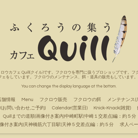
ロウカフェ Quill(クイル)です。フクロウを専門に扱うプロショップです
フェをしています。フクロウのメンテナンス、餌・道具の販売もしています。詳
You can change the display language at the bottom.
店舗情報
Menu
フクロウ販売
フクロウの餌
メンテナンス(
ct(お問い合わせ,ご予約)
Calendar(営業日)
Knick-Knack(雑貨)
Quillまでの道順(画像付き案内)中崎町駅(中崎１交差点)編：約５分
順(画像付き案内)天神橋筋六丁目駅(天神５交差点)編：約５分
求人ペ