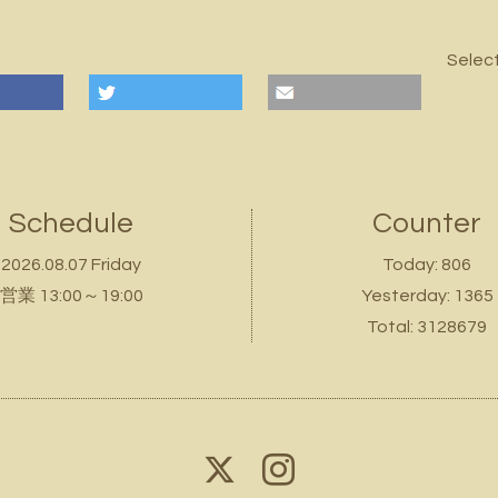
Selec
Schedule
Counter
2026.08.07 Friday
Today:
806
営業 13:00～19:00
Yesterday:
1365
Total:
3128679