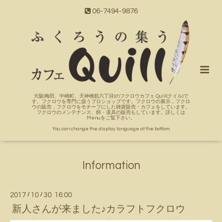
06-7494-9876
大阪(梅田、中崎町、天神橋筋六丁目)のフクロウカフェ Quill(クイル)で
す。フクロウを専門に扱うプロショップです。フクロウの展示，フクロ
ウの販売，フクロウをモチーフにした雑貨販売・カフェをしています。
フクロウのメンテナンス、餌・道具の販売もしています。詳しくは
Menuをご覧下さい。
You can change the display language at the bottom.
Information
2017
/
10
/
30 16:00
新人さんが来ました♪カラフトフクロウ