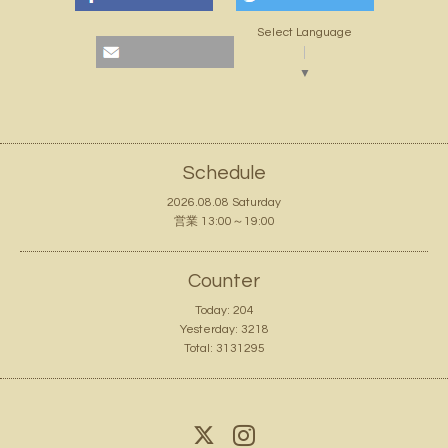
Select Language
▼
Schedule
2026.08.08 Saturday
営業 13:00～19:00
Counter
Today:
204
Yesterday:
3218
Total:
3131295