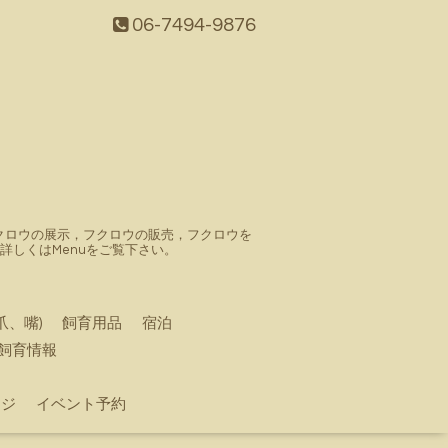
06-7494-9876
。フクロウの展示，フクロウの販売，フクロウを
しくはMenuをご覧下さい。
爪、嘴)
飼育用品
宿泊
飼育情報
ージ
イベント予約