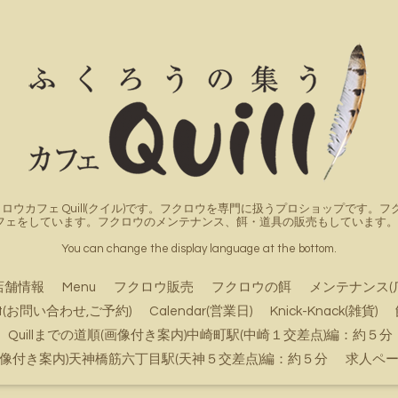
ロウカフェ Quill(クイル)です。フクロウを専門に扱うプロショップです
フェをしています。フクロウのメンテナンス、餌・道具の販売もしています。詳
You can change the display language at the bottom.
店舗情報
Menu
フクロウ販売
フクロウの餌
メンテナンス(
ct(お問い合わせ,ご予約)
Calendar(営業日)
Knick-Knack(雑貨)
Quillまでの道順(画像付き案内)中崎町駅(中崎１交差点)編：約５分
順(画像付き案内)天神橋筋六丁目駅(天神５交差点)編：約５分
求人ペ