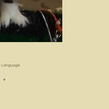
t Language
▼