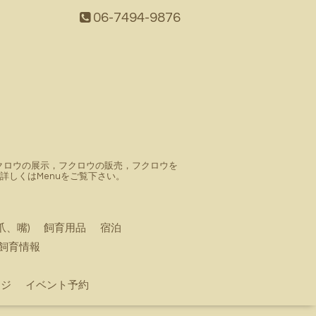
06-7494-9876
。フクロウの展示，フクロウの販売，フクロウを
しくはMenuをご覧下さい。
爪、嘴)
飼育用品
宿泊
飼育情報
ージ
イベント予約