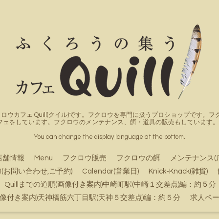
ロウカフェ Quill(クイル)です。フクロウを専門に扱うプロショップです
フェをしています。フクロウのメンテナンス、餌・道具の販売もしています。詳
You can change the display language at the bottom.
店舗情報
Menu
フクロウ販売
フクロウの餌
メンテナンス(
ct(お問い合わせ,ご予約)
Calendar(営業日)
Knick-Knack(雑貨)
Quillまでの道順(画像付き案内)中崎町駅(中崎１交差点)編：約５分
順(画像付き案内)天神橋筋六丁目駅(天神５交差点)編：約５分
求人ペ