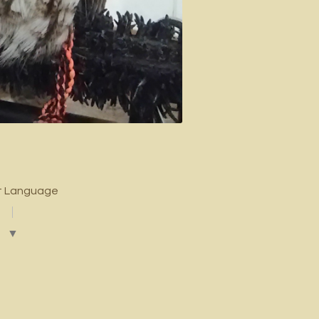
t Language
▼