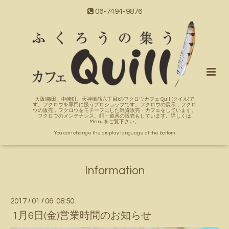
06-7494-9876
大阪(梅田、中崎町、天神橋筋六丁目)のフクロウカフェ Quill(クイル)で
す。フクロウを専門に扱うプロショップです。フクロウの展示，フクロ
ウの販売，フクロウをモチーフにした雑貨販売・カフェをしています。
フクロウのメンテナンス、餌・道具の販売もしています。詳しくは
Menuをご覧下さい。
You can change the display language at the bottom.
Information
2017
/
01
/
06 08:50
1月6日(金)営業時間のお知らせ