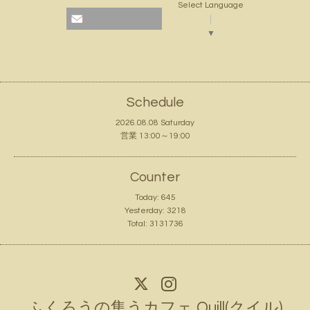
Select Language
▼
Schedule
2026.08.08 Saturday
営業 13:00～19:00
Counter
Today:
645
Yesterday:
3218
Total:
3131736
ふくろうの集うカフェ Quill(クイル)