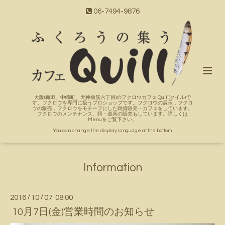
06-7494-9876
大阪(梅田、中崎町、天神橋筋六丁目)のフクロウカフェ Quill(クイル)で
す。フクロウを専門に扱うプロショップです。フクロウの展示，フクロ
ウの販売，フクロウをモチーフにした雑貨販売・カフェをしています。
フクロウのメンテナンス、餌・道具の販売もしています。詳しくは
Menuをご覧下さい。
You can change the display language at the bottom.
Information
2016
/
10
/
07 08:00
10月7日(金)営業時間のお知らせ