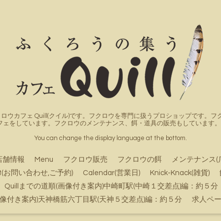
ロウカフェ Quill(クイル)です。フクロウを専門に扱うプロショップです
フェをしています。フクロウのメンテナンス、餌・道具の販売もしています。詳
You can change the display language at the bottom.
店舗情報
Menu
フクロウ販売
フクロウの餌
メンテナンス(
ct(お問い合わせ,ご予約)
Calendar(営業日)
Knick-Knack(雑貨)
Quillまでの道順(画像付き案内)中崎町駅(中崎１交差点)編：約５分
順(画像付き案内)天神橋筋六丁目駅(天神５交差点)編：約５分
求人ペ