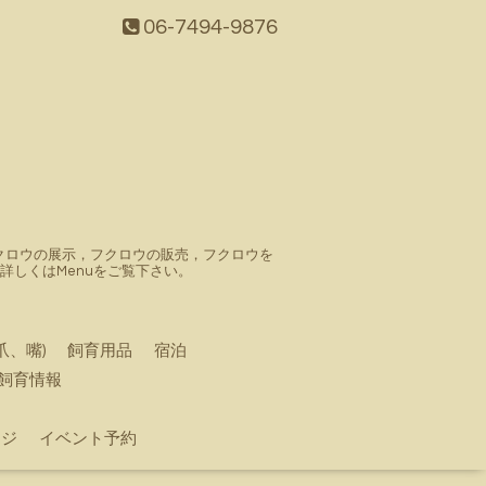
06-7494-9876
。フクロウの展示，フクロウの販売，フクロウを
しくはMenuをご覧下さい。
爪、嘴)
飼育用品
宿泊
飼育情報
ージ
イベント予約