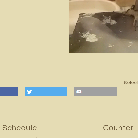
Selec
Schedule
Counter