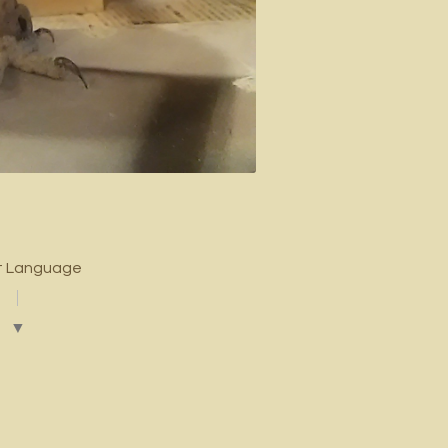
t Language
▼