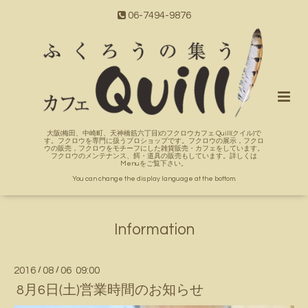
06-7494-9876
大阪(梅田、中崎町、天神橋筋六丁目)のフクロウカフェ Quill(クイル)で
す。フクロウを専門に扱うプロショップです。フクロウの展示，フクロ
ウの販売，フクロウをモチーフにした雑貨販売・カフェをしています。
フクロウのメンテナンス、餌・道具の販売もしています。詳しくは
Menuをご覧下さい。
You can change the display language at the bottom.
Information
2016
/
08
/
06 09:00
8月6日(土)営業時間のお知らせ