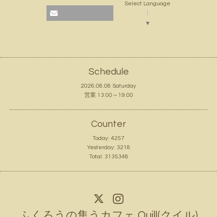
Select Language
▼
Schedule
2026.08.08 Saturday
営業 13:00～19:00
Counter
Today:
4257
Yesterday:
3218
Total:
3135348
ふくろうの集うカフェ Quill(クイル)