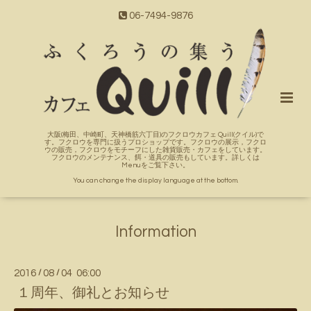
06-7494-9876
大阪(梅田、中崎町、天神橋筋六丁目)のフクロウカフェ Quill(クイル)で
す。フクロウを専門に扱うプロショップです。フクロウの展示，フクロ
ウの販売，フクロウをモチーフにした雑貨販売・カフェをしています。
フクロウのメンテナンス、餌・道具の販売もしています。詳しくは
Menuをご覧下さい。
You can change the display language at the bottom.
Information
2016
/
08
/
04 06:00
１周年、御礼とお知らせ