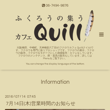
06-7494-9876
大阪(梅田、中崎町、天神橋筋六丁目)のフクロウカフェ Quill(クイル)で
す。フクロウを専門に扱うプロショップです。フクロウの展示，フクロ
ウの販売，フクロウをモチーフにした雑貨販売・カフェをしています。
フクロウのメンテナンス、餌・道具の販売もしています。詳しくは
Menuをご覧下さい。
You can change the display language at the bottom.
Information
2016
/
07
/
14 07:45
7月14日(木)営業時間のお知らせ