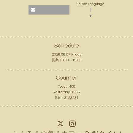
Select Language
▼
Schedule
2026.08.07 Friday
営業 13:00～19:00
Counter
Today:
408
Yesterday:
1365
Total:
3128281