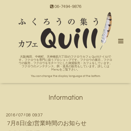
06-7494-9876
大阪(梅田、中崎町、天神橋筋六丁目)のフクロウカフェ Quill(クイル)で
す。フクロウを専門に扱うプロショップです。フクロウの展示，フクロ
ウの販売，フクロウをモチーフにした雑貨販売・カフェをしています。
フクロウのメンテナンス、餌・道具の販売もしています。詳しくは
Menuをご覧下さい。
You can change the display language at the bottom.
Information
2016
/
07
/
08 09:37
7月8日(金)営業時間のお知らせ