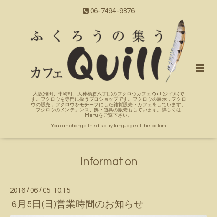
06-7494-9876
大阪(梅田、中崎町、天神橋筋六丁目)のフクロウカフェ Quill(クイル)で
す。フクロウを専門に扱うプロショップです。フクロウの展示，フクロ
ウの販売，フクロウをモチーフにした雑貨販売・カフェをしています。
フクロウのメンテナンス、餌・道具の販売もしています。詳しくは
Menuをご覧下さい。
You can change the display language at the bottom.
Information
2016
/
06
/
05 10:15
6月5日(日)営業時間のお知らせ