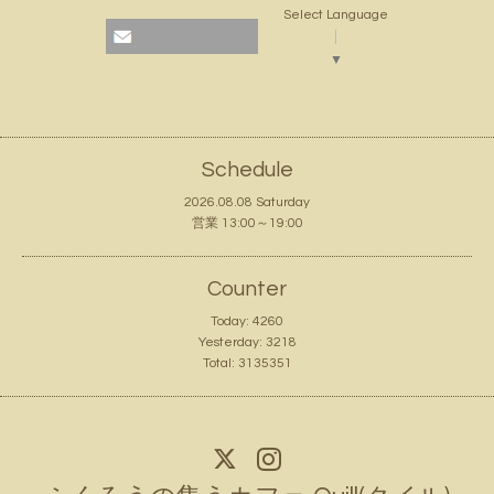
Select Language
▼
Schedule
2026.08.08 Saturday
営業 13:00～19:00
Counter
Today:
4260
Yesterday:
3218
Total:
3135351