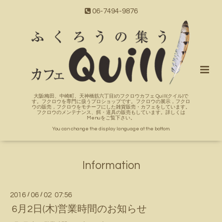
06-7494-9876
大阪(梅田、中崎町、天神橋筋六丁目)のフクロウカフェ Quill(クイル)で
す。フクロウを専門に扱うプロショップです。フクロウの展示，フクロ
ウの販売，フクロウをモチーフにした雑貨販売・カフェをしています。
フクロウのメンテナンス、餌・道具の販売もしています。詳しくは
Menuをご覧下さい。
You can change the display language at the bottom.
Information
2016
/
06
/
02 07:56
6月2日(木)営業時間のお知らせ