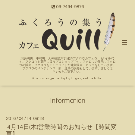
06-7494-9876
大阪(梅田、中崎町、天神橋筋六丁目)のフクロウカフェ Quill(クイル)で
す。フクロウを専門に扱うプロショップです。フクロウの展示，フクロ
ウの販売，フクロウをモチーフにした雑貨販売・カフェをしています。
フクロウのメンテナンス、餌・道具の販売もしています。詳しくは
Menuをご覧下さい。
You can change the display language at the bottom.
Information
2016
/
04
/
14 08:18
4月14日(木)営業時間のお知らせ【時間変
更】