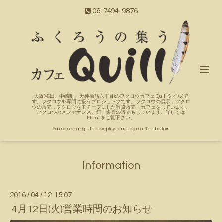
06-7494-9876
大阪(梅田、中崎町、天神橋筋六丁目)のフクロウカフェ Quill(クイル)で
す。フクロウを専門に扱うプロショップです。フクロウの展示，フクロ
ウの販売，フクロウをモチーフにした雑貨販売・カフェをしています。
フクロウのメンテナンス、餌・道具の販売もしています。詳しくは
Menuをご覧下さい。
You can change the display language at the bottom.
Information
2016
/
04
/
12 15:07
4月12日(火)営業時間のお知らせ