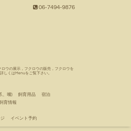
06-7494-9876
。フクロウの展示，フクロウの販売，フクロウを
しくはMenuをご覧下さい。
爪、嘴)
飼育用品
宿泊
飼育情報
ージ
イベント予約