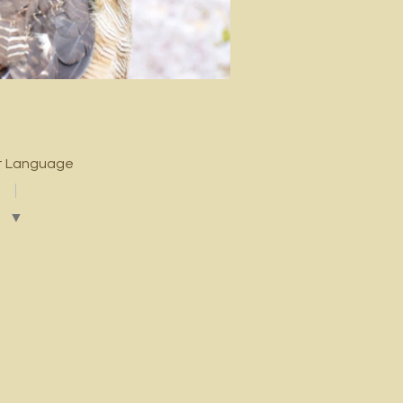
t Language
▼