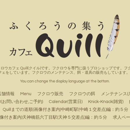
ロウカフェ Quill(クイル)です。フクロウを専門に扱うプロショップです
フェをしています。フクロウのメンテナンス、餌・道具の販売もしています。詳
You can change the display language at the bottom.
店舗情報
Menu
フクロウ販売
フクロウの餌
メンテナンス(
ct(お問い合わせ,ご予約)
Calendar(営業日)
Knick-Knack(雑貨)
Quillまでの道順(画像付き案内)中崎町駅(中崎１交差点)編：約５分
順(画像付き案内)天神橋筋六丁目駅(天神５交差点)編：約５分
求人ペ