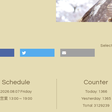
Selec
Schedule
Counter
2026.08.07 Friday
Today:
1366
営業 13:00～19:00
Yesterday:
1365
Total:
3129239