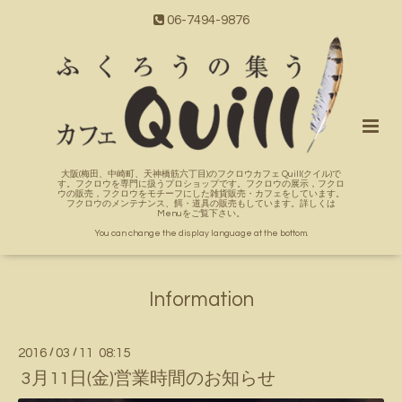
06-7494-9876
大阪(梅田、中崎町、天神橋筋六丁目)のフクロウカフェ Quill(クイル)で
す。フクロウを専門に扱うプロショップです。フクロウの展示，フクロ
ウの販売，フクロウをモチーフにした雑貨販売・カフェをしています。
フクロウのメンテナンス、餌・道具の販売もしています。詳しくは
Menuをご覧下さい。
You can change the display language at the bottom.
Information
2016
/
03
/
11 08:15
3月11日(金)営業時間のお知らせ