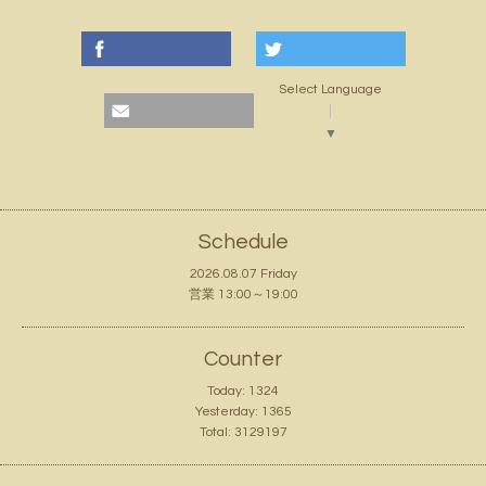
Select Language
▼
Schedule
2026.08.07 Friday
営業 13:00～19:00
Counter
Today:
1324
Yesterday:
1365
Total:
3129197