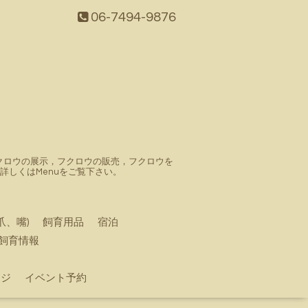
06-7494-9876
。フクロウの展示，フクロウの販売，フクロウを
しくはMenuをご覧下さい。
爪、嘴)
飼育用品
宿泊
飼育情報
ージ
イベント予約