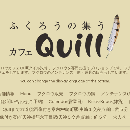
ロウカフェ Quill(クイル)です。フクロウを専門に扱うプロショップです
フェをしています。フクロウのメンテナンス、餌・道具の販売もしています。詳
You can change the display language at the bottom.
店舗情報
Menu
フクロウ販売
フクロウの餌
メンテナンス(
ct(お問い合わせ,ご予約)
Calendar(営業日)
Knick-Knack(雑貨)
Quillまでの道順(画像付き案内)中崎町駅(中崎１交差点)編：約５分
順(画像付き案内)天神橋筋六丁目駅(天神５交差点)編：約５分
求人ペ