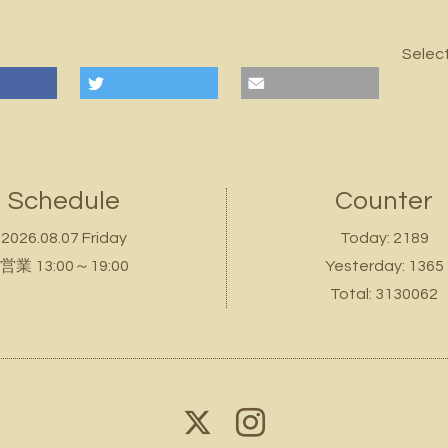
Selec
Schedule
Counter
2026.08.07 Friday
Today:
2189
営業 13:00～19:00
Yesterday:
1365
Total:
3130062