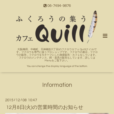
06-7494-9876
大阪(梅田、中崎町、天神橋筋六丁目)のフクロウカフェ Quill(クイル)で
す。フクロウを専門に扱うプロショップです。フクロウの展示，フクロ
ウの販売，フクロウをモチーフにした雑貨販売・カフェをしています。
フクロウのメンテナンス、餌・道具の販売もしています。詳しくは
Menuをご覧下さい。
You can change the display language at the bottom.
Information
2015
/
12
/
08 10:47
12月8日(火)の営業時間のお知らせ