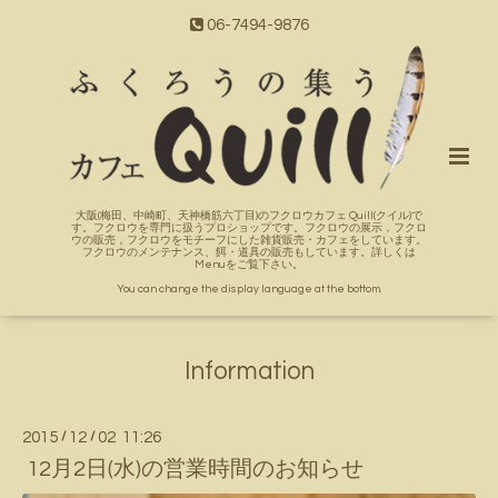
06-7494-9876
大阪(梅田、中崎町、天神橋筋六丁目)のフクロウカフェ Quill(クイル)で
す。フクロウを専門に扱うプロショップです。フクロウの展示，フクロ
ウの販売，フクロウをモチーフにした雑貨販売・カフェをしています。
フクロウのメンテナンス、餌・道具の販売もしています。詳しくは
Menuをご覧下さい。
You can change the display language at the bottom.
Information
2015
/
12
/
02 11:26
12月2日(水)の営業時間のお知らせ