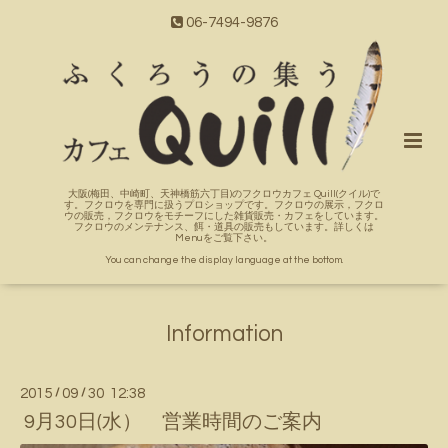
06-7494-9876
大阪(梅田、中崎町、天神橋筋六丁目)のフクロウカフェ Quill(クイル)で
す。フクロウを専門に扱うプロショップです。フクロウの展示，フクロ
ウの販売，フクロウをモチーフにした雑貨販売・カフェをしています。
フクロウのメンテナンス、餌・道具の販売もしています。詳しくは
Menuをご覧下さい。
You can change the display language at the bottom.
Information
2015
/
09
/
30 12:38
9月30日(水） 営業時間のご案内