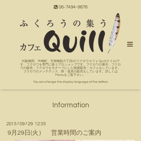
06-7494-9876
大阪(梅田、中崎町、天神橋筋六丁目)のフクロウカフェ Quill(クイル)で
す。フクロウを専門に扱うプロショップです。フクロウの展示，フクロ
ウの販売，フクロウをモチーフにした雑貨販売・カフェをしています。
フクロウのメンテナンス、餌・道具の販売もしています。詳しくは
Menuをご覧下さい。
You can change the display language at the bottom.
Information
2015
/
09
/
29 12:35
9月29日(火） 営業時間のご案内