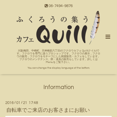
06-7494-9876
大阪(梅田、中崎町、天神橋筋六丁目)のフクロウカフェ Quill(クイル)で
す。フクロウを専門に扱うプロショップです。フクロウの展示，フクロ
ウの販売，フクロウをモチーフにした雑貨販売・カフェをしています。
フクロウのメンテナンス、餌・道具の販売もしています。詳しくは
Menuをご覧下さい。
You can change the display language at the bottom.
Information
2016
/
01
/
21 17:48
自転車でご来店のお客さまにお願い