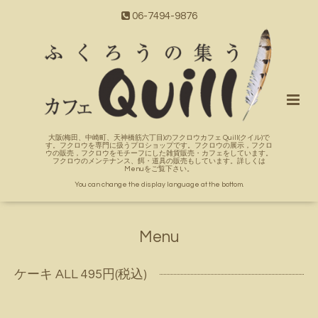
06-7494-9876
大阪(梅田、中崎町、天神橋筋六丁目)のフクロウカフェ Quill(クイル)で
す。フクロウを専門に扱うプロショップです。フクロウの展示，フクロ
ウの販売，フクロウをモチーフにした雑貨販売・カフェをしています。
フクロウのメンテナンス、餌・道具の販売もしています。詳しくは
Menuをご覧下さい。
You can change the display language at the bottom.
Menu
ケーキ ALL 495円(税込)