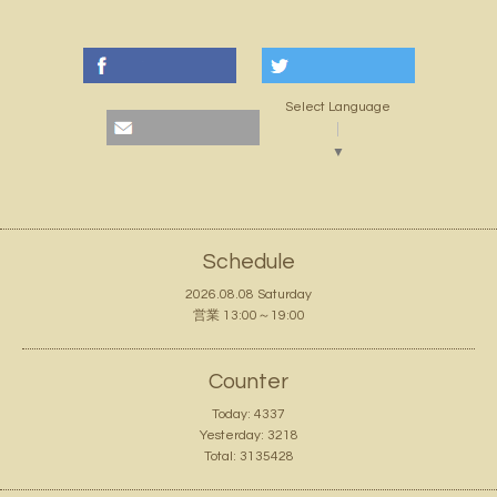
Select Language
▼
Schedule
2026.08.08 Saturday
営業 13:00～19:00
Counter
Today:
4337
Yesterday:
3218
Total:
3135428