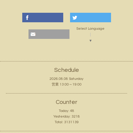
Select Language
▼
Schedule
2026.08.08 Saturday
営業 13:00～19:00
Counter
Today:
48
Yesterday:
3218
Total:
3131139