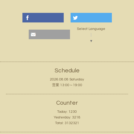
Select Language
▼
Schedule
2026.08.08 Saturday
営業 13:00～19:00
Counter
Today:
1230
Yesterday:
3218
Total:
3132321