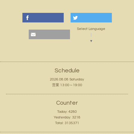
Select Language
▼
Schedule
2026.08.08 Saturday
営業 13:00～19:00
Counter
Today:
4280
Yesterday:
3218
Total:
3135371