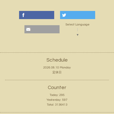
Select Language
▼
Schedule
2026.08.10 Monday
定休日
Counter
Today:
295
Yesterday:
597
Total:
3136413