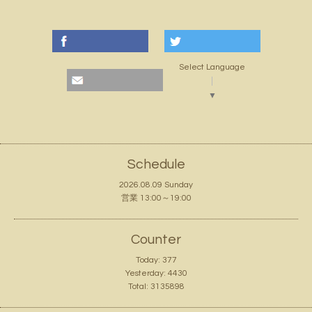
Select Language
▼
Schedule
2026.08.09 Sunday
営業 13:00～19:00
Counter
Today:
377
Yesterday:
4430
Total:
3135898