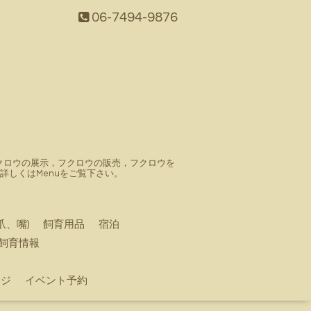
06-7494-9876
。フクロウの展示，フクロウの販売，フクロウを
しくはMenuをご覧下さい。
爪、嘴)
飼育用品
宿泊
飼育情報
ージ
イベント予約