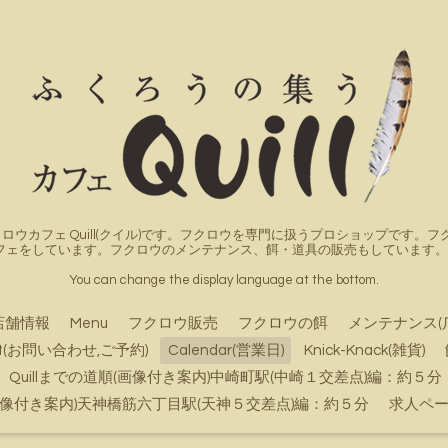
ロウカフェ Quill(クイル)です。フクロウを専門に扱うプロショップです
フェをしています。フクロウのメンテナンス、餌・道具の販売もしています。詳
You can change the display language at the bottom.
店舗情報
Menu
フクロウ販売
フクロウの餌
メンテナンス(
ct(お問い合わせ,ご予約)
Calendar(営業日)
Knick-Knack(雑貨)
Quillまでの道順(画像付き案内)中崎町駅(中崎１交差点)編：約５分
順(画像付き案内)天神橋筋六丁目駅(天神５交差点)編：約５分
求人ペ