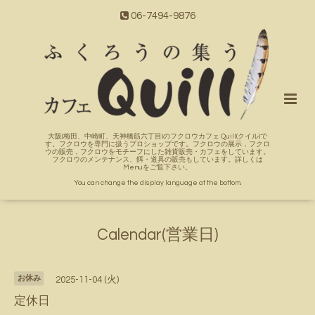
06-7494-9876
大阪(梅田、中崎町、天神橋筋六丁目)のフクロウカフェ Quill(クイル)で
す。フクロウを専門に扱うプロショップです。フクロウの展示，フクロ
ウの販売，フクロウをモチーフにした雑貨販売・カフェをしています。
フクロウのメンテナンス、餌・道具の販売もしています。詳しくは
Menuをご覧下さい。
You can change the display language at the bottom.
Calendar(営業日)
お休み
2025-11-04 (火)
定休日