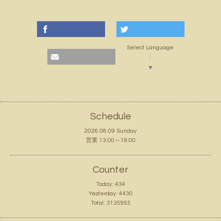
Select Language
▼
Schedule
2026.08.09 Sunday
営業 13:00～19:00
Counter
Today:
434
Yesterday:
4430
Total:
3135955