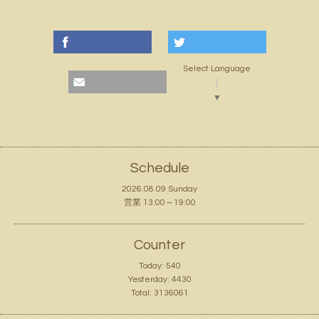
Select Language
▼
Schedule
2026.08.09 Sunday
営業 13:00～19:00
Counter
Today:
540
Yesterday:
4430
Total:
3136061