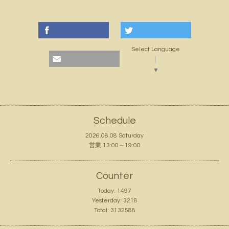
Select Language
▼
Schedule
2026.08.08 Saturday
営業 13:00～19:00
Counter
Today:
1497
Yesterday:
3218
Total:
3132588