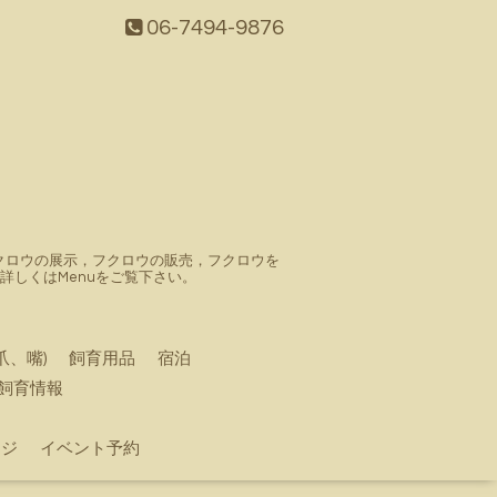
06-7494-9876
。フクロウの展示，フクロウの販売，フクロウを
しくはMenuをご覧下さい。
爪、嘴)
飼育用品
宿泊
飼育情報
ージ
イベント予約