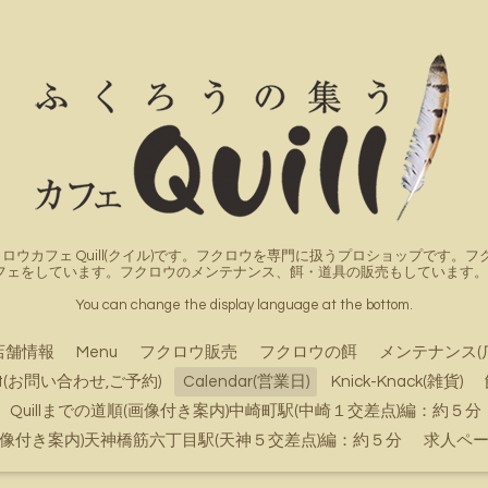
ロウカフェ Quill(クイル)です。フクロウを専門に扱うプロショップです
フェをしています。フクロウのメンテナンス、餌・道具の販売もしています。詳
You can change the display language at the bottom.
店舗情報
Menu
フクロウ販売
フクロウの餌
メンテナンス(
ct(お問い合わせ,ご予約)
Calendar(営業日)
Knick-Knack(雑貨)
Quillまでの道順(画像付き案内)中崎町駅(中崎１交差点)編：約５分
順(画像付き案内)天神橋筋六丁目駅(天神５交差点)編：約５分
求人ペ